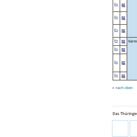
Verm
▴
nach oben
Das Thüringer