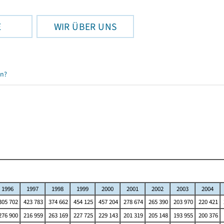
E
WIR ÜBER UNS
en?
1996
1997
1998
1999
2000
2001
2002
2003
2004
05 702
423 783
374 662
454 125
457 204
278 674
265 390
203 970
220 421
76 900
216 959
263 169
227 725
229 143
201 319
205 148
193 955
200 376