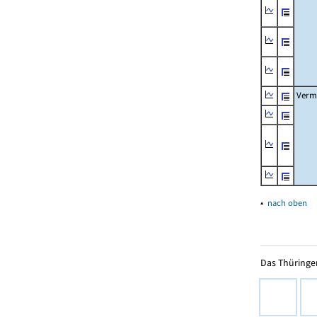
Verm
▴
nach oben
Das Thüringer