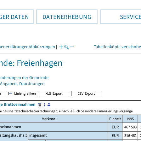
GER DATEN
DATENERHEBUNG
SERVIC
henerklärungen/Abkürzungen
|
Tabellenköpfe verschob
de: Freienhagen
änderungen der Gemeinde
 Angaben, Zuordnungen
e Bruttoeinnahmen
 haushaltstechnische Verrechnungen; einschließlich besondere Finanzierungsvorgänge
Merkmal
Einheit
1995
toeinnahmen
EUR
467 593
3
altungshaushalt
insgesamt
EUR
316 461
2