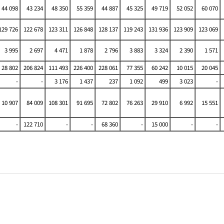
44 098
43 234
48 350
55 359
44 887
45 325
49 719
52 052
60 070
29 726
122 678
123 311
126 848
128 137
119 243
131 936
123 909
123 069
3 995
2 697
4 471
1 878
2 796
3 883
3 324
2 390
1 571
28 802
206 824
111 493
226 400
228 061
77 355
60 242
10 015
20 045
-
-
3 176
1 437
237
1 092
499
3 023
-
10 907
84 009
108 301
91 695
72 802
76 263
29 910
6 992
15 551
-
122 710
-
-
68 360
-
15 000
-
-