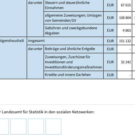
darunter
Steuern und steuerähnliche
EUR
67 615
Einnahmen
allgemeine Zuweisungen; Umlagen
EUR
108 804
1
von Gemeinden/GV
Gebühren und zweckgebundene
EUR
4 863
Abgaben
ögenshaushalt
insgesamt
EUR
151 132
darunter
Beiträge und ähnliche Entgelte
EUR
-
Zuweisungen, Zuschüsse für
Investitionen und
EUR
32 242
Investitionsförderungsmaßnahmen
Kredite und innere Darlehen
EUR
-
 Landesamt für Statistik in den sozialen Netzwerken: