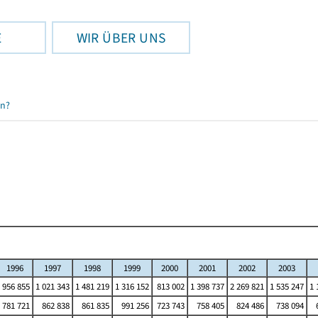
E
WIR ÜBER UNS
en?
1996
1997
1998
1999
2000
2001
2002
2003
956 855
1 021 343
1 481 219
1 316 152
813 002
1 398 737
2 269 821
1 535 247
1 
781 721
862 838
861 835
991 256
723 743
758 405
824 486
738 094
6