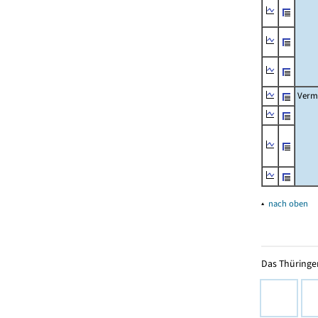
Verm
▴
nach oben
Das Thüringer