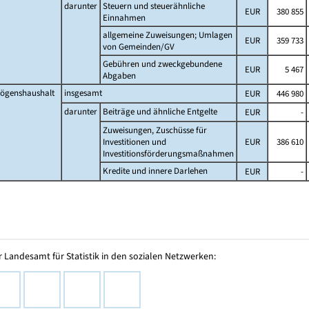
darunter
Steuern und steuerähnliche
EUR
380 855
Einnahmen
allgemeine Zuweisungen; Umlagen
EUR
359 733
von Gemeinden/GV
Gebühren und zweckgebundene
EUR
5 467
Abgaben
ögenshaushalt
insgesamt
EUR
446 980
darunter
Beiträge und ähnliche Entgelte
EUR
-
Zuweisungen, Zuschüsse für
Investitionen und
EUR
386 610
Investitionsförderungsmaßnahmen
Kredite und innere Darlehen
EUR
-
 Landesamt für Statistik in den sozialen Netzwerken: