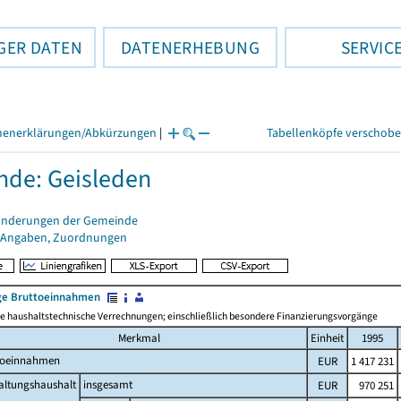
GER DATEN
DATENERHEBUNG
SERVIC
henerklärungen/Abkürzungen
|
Tabellenköpfe verschob
de: Geisleden
änderungen der Gemeinde
 Angaben, Zuordnungen
e Bruttoeinnahmen
 haushaltstechnische Verrechnungen; einschließlich besondere Finanzierungsvorgänge
Merkmal
Einheit
1995
toeinnahmen
EUR
1 417 231
altungshaushalt
insgesamt
EUR
970 251