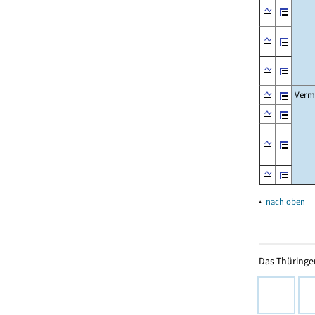
Verm
▴
nach oben
Das Thüringer