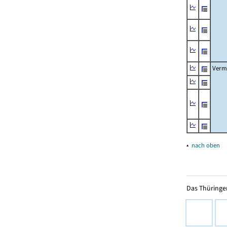
Verm
▴
nach oben
Das Thüringer