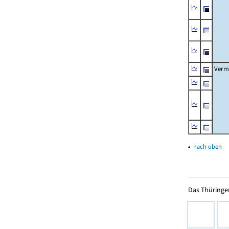
Verm
▴
nach oben
Das Thüringer