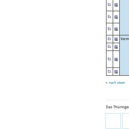
Verm
▴
nach oben
Das Thüringer