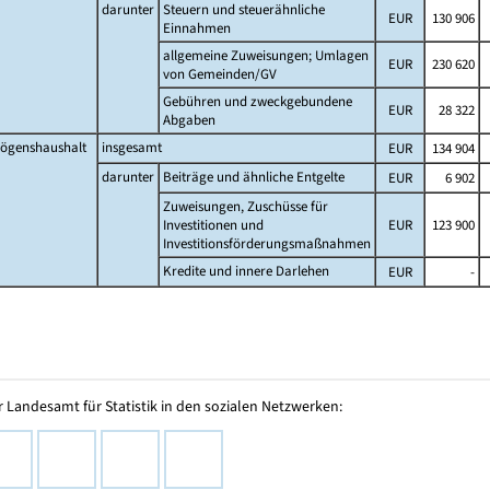
darunter
Steuern und steuerähnliche
EUR
130 906
Einnahmen
allgemeine Zuweisungen; Umlagen
EUR
230 620
von Gemeinden/GV
Gebühren und zweckgebundene
EUR
28 322
Abgaben
ögenshaushalt
insgesamt
EUR
134 904
darunter
Beiträge und ähnliche Entgelte
EUR
6 902
Zuweisungen, Zuschüsse für
Investitionen und
EUR
123 900
Investitionsförderungsmaßnahmen
Kredite und innere Darlehen
EUR
-
 Landesamt für Statistik in den sozialen Netzwerken: