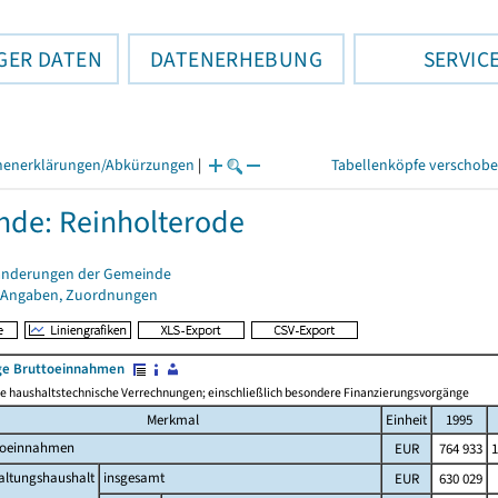
GER DATEN
DATENERHEBUNG
SERVIC
henerklärungen/Abkürzungen
|
Tabellenköpfe verschob
de: Reinholterode
änderungen der Gemeinde
 Angaben, Zuordnungen
e Bruttoeinnahmen
 haushaltstechnische Verrechnungen; einschließlich besondere Finanzierungsvorgänge
Merkmal
Einheit
1995
toeinnahmen
EUR
764 933
1
altungshaushalt
insgesamt
EUR
630 029