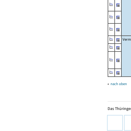
Verm
▴
nach oben
Das Thüringer