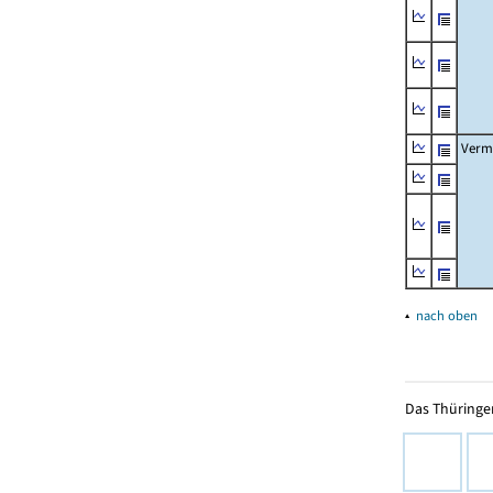
Verm
▴
nach oben
Das Thüringer