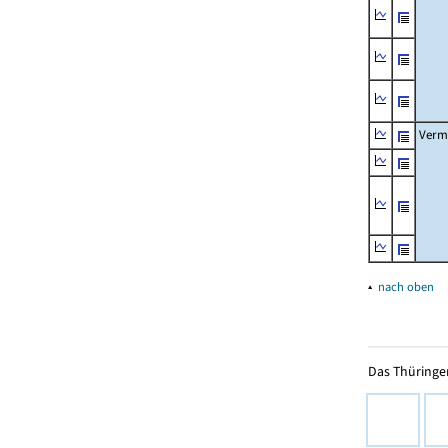
Verm
▴
nach oben
Das Thüringer