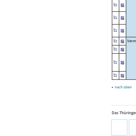
Verm
▴
nach oben
Das Thüringer