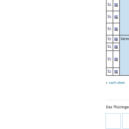
Verm
▴
nach oben
Das Thüringer