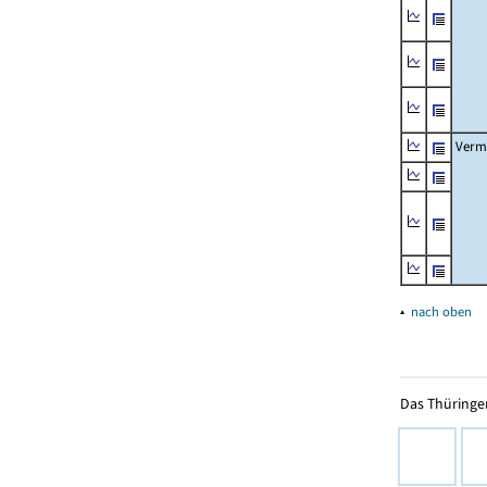
Verm
▴
nach oben
Das Thüringer