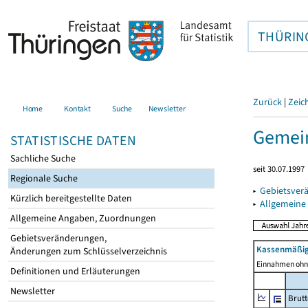
THÜRIN
Zurück
|
Zeic
Home
Kontakt
Suche
Newsletter
Gemei
STATISTISCHE DATEN
Sachliche Suche
seit 30.07.1997
Regionale Suche
▸
Gebietsver
Kürzlich bereitgestellte Daten
▸
Allgemeine
Allgemeine Angaben, Zuordnungen
Gebietsveränderungen,
Kassenmäßig
Änderungen zum Schlüsselverzeichnis
Einnahmen ohne
Definitionen und Erläuterungen
Newsletter
Brut