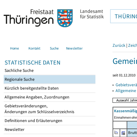
THÜRIN
Zurück
|
Zeic
Home
Kontakt
Suche
Newsletter
Gemei
STATISTISCHE DATEN
Sachliche Suche
seit 01.12.2010
Regionale Suche
▸
Gebietsver
Kürzlich bereitgestellte Daten
▸
Allgemeine
Allgemeine Angaben, Zuordnungen
Gebietsveränderungen,
Kassenmäßig
Änderungen zum Schlüsselverzeichnis
Einnahmen ohne
Definitionen und Erläuterungen
Newsletter
Brut