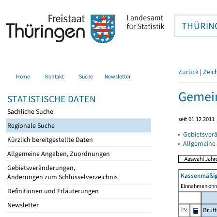
THÜRIN
Zurück
|
Zeic
Home
Kontakt
Suche
Newsletter
Gemein
STATISTISCHE DATEN
Sachliche Suche
seit 01.12.2011
Regionale Suche
▸
Gebietsver
Kürzlich bereitgestellte Daten
▸
Allgemeine
Allgemeine Angaben, Zuordnungen
Gebietsveränderungen,
Kassenmäßig
Änderungen zum Schlüsselverzeichnis
Einnahmen ohne
Definitionen und Erläuterungen
Newsletter
Brut