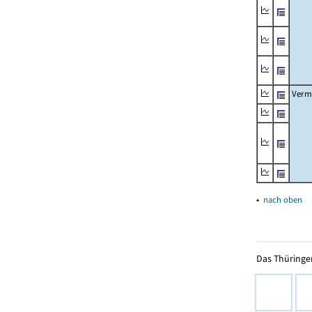
Verm
▴
nach oben
Das Thüringer