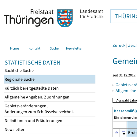
THÜRIN
Zurück
|
Zeic
Home
Kontakt
Suche
Newsletter
Gemein
STATISTISCHE DATEN
Sachliche Suche
seit 31.12.2012
Regionale Suche
▸
Gebietsver
Kürzlich bereitgestellte Daten
▸
Allgemeine
Allgemeine Angaben, Zuordnungen
Gebietsveränderungen,
Kassenmäßig
Änderungen zum Schlüsselverzeichnis
Einnahmen ohne
Definitionen und Erläuterungen
Newsletter
Brut