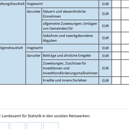
altungshaushalt
insgesamt
EUR
darunter
Steuern und steuerähnliche
EUR
Einnahmen
allgemeine Zuweisungen; Umlagen
EUR
von Gemeinden/GV
Gebühren und zweckgebundene
EUR
Abgaben
ögenshaushalt
insgesamt
EUR
darunter
Beiträge und ähnliche Entgelte
EUR
Zuweisungen, Zuschüsse für
Investitionen und
EUR
Investitionsförderungsmaßnahmen
Kredite und innere Darlehen
EUR
 Landesamt für Statistik in den sozialen Netzwerken: