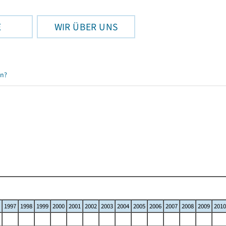
E
WIR ÜBER UNS
en?
1997
1998
1999
2000
2001
2002
2003
2004
2005
2006
2007
2008
2009
2010