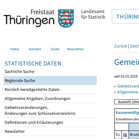
THÜRIN
Zurück
|
Zeic
Home
Kontakt
Suche
Newsletter
Gemein
STATISTISCHE DATEN
Sachliche Suche
seit 01.01.2019
Regionale Suche
▸
Gebietsver
Kürzlich bereitgestellte Daten
▸
Allgemeine
Allgemeine Angaben, Zuordnungen
Gebietsveränderungen,
Kassenmäßig
Änderungen zum Schlüsselverzeichnis
Einnahmen ohne
Definitionen und Erläuterungen
Newsletter
Brut