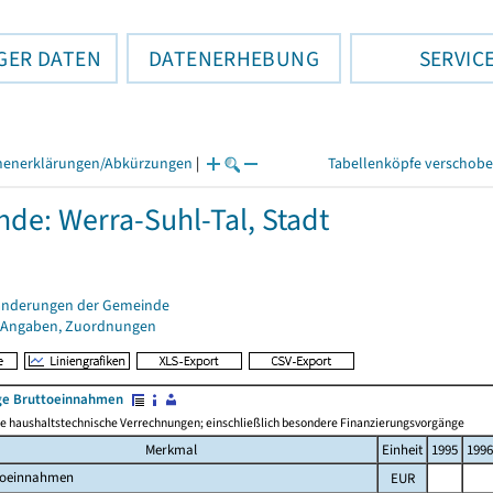
GER DATEN
DATENERHEBUNG
SERVIC
henerklärungen/Abkürzungen
|
Tabellenköpfe verschob
de: Werra-Suhl-Tal, Stadt
änderungen der Gemeinde
 Angaben, Zuordnungen
e Bruttoeinnahmen
 haushaltstechnische Verrechnungen; einschließlich besondere Finanzierungsvorgänge
Merkmal
Einheit
1995
1996
toeinnahmen
EUR