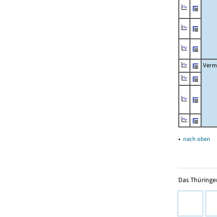
Verm
▴
nach oben
Das Thüringer