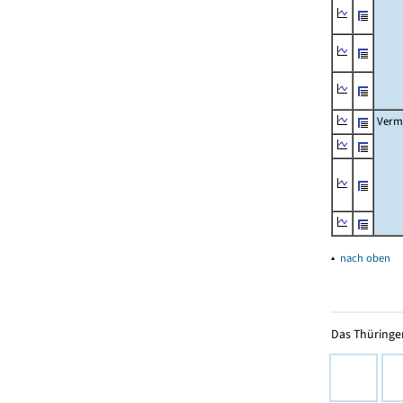
Verm
▴
nach oben
Das Thüringer