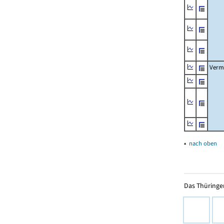
Verm
▴
nach oben
Das Thüringer