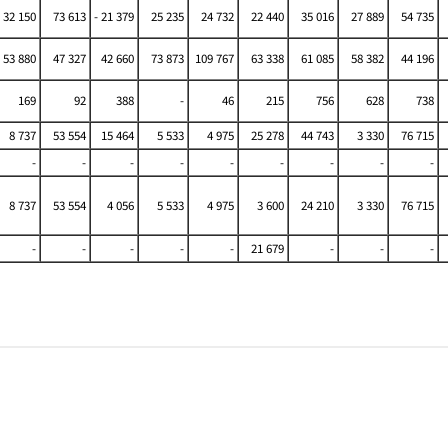
32 150
73 613
- 21 379
25 235
24 732
22 440
35 016
27 889
54 735
53 880
47 327
42 660
73 873
109 767
63 338
61 085
58 382
44 196
169
92
388
-
46
215
756
628
738
8 737
53 554
15 464
5 533
4 975
25 278
44 743
3 330
76 715
-
-
-
-
-
-
-
-
-
8 737
53 554
4 056
5 533
4 975
3 600
24 210
3 330
76 715
-
-
-
-
-
21 679
-
-
-