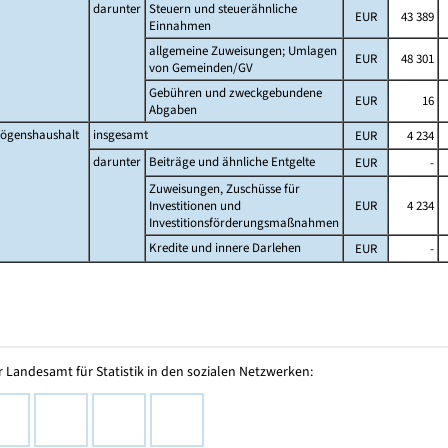
darunter
Steuern und steuerähnliche
EUR
43 389
Einnahmen
allgemeine Zuweisungen; Umlagen
EUR
48 301
von Gemeinden/GV
Gebühren und zweckgebundene
EUR
16
Abgaben
ögenshaushalt
insgesamt
EUR
4 234
darunter
Beiträge und ähnliche Entgelte
EUR
-
Zuweisungen, Zuschüsse für
Investitionen und
EUR
4 234
Investitionsförderungsmaßnahmen
Kredite und innere Darlehen
EUR
-
 Landesamt für Statistik in den sozialen Netzwerken: