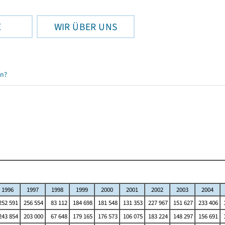
E
WIR ÜBER UNS
en?
1996
1997
1998
1999
2000
2001
2002
2003
2004
52 591
256 554
83 112
184 698
181 548
131 353
227 967
151 627
233 406
1
43 854
203 000
67 648
179 165
176 573
106 075
183 224
148 297
156 691
1