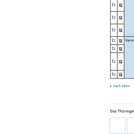
Verm
▴
nach oben
Das Thüringer