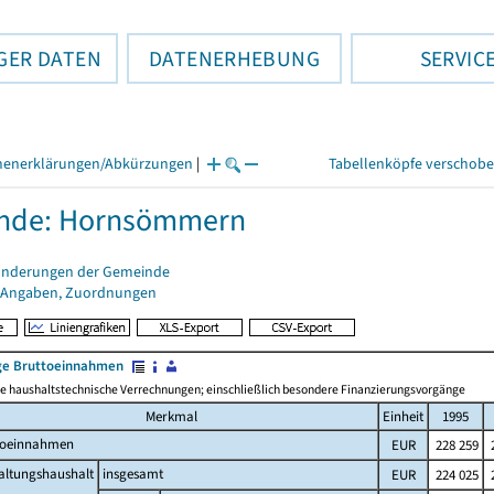
GER DATEN
DATENERHEBUNG
SERVIC
henerklärungen/Abkürzungen
|
Tabellenköpfe verschob
nde: Hornsömmern
änderungen der Gemeinde
 Angaben, Zuordnungen
e Bruttoeinnahmen
 haushaltstechnische Verrechnungen; einschließlich besondere Finanzierungsvorgänge
Merkmal
Einheit
1995
toeinnahmen
EUR
228 259
2
altungshaushalt
insgesamt
EUR
224 025
2