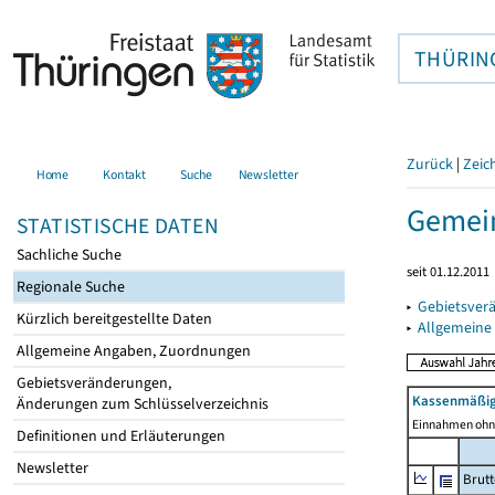
THÜRIN
Zurück
|
Zeic
Home
Kontakt
Suche
Newsletter
Gemein
STATISTISCHE DATEN
Sachliche Suche
seit 01.12.2011
Regionale Suche
▸
Gebietsver
Kürzlich bereitgestellte Daten
▸
Allgemeine
Allgemeine Angaben, Zuordnungen
Gebietsveränderungen,
Kassenmäßig
Änderungen zum Schlüsselverzeichnis
Einnahmen ohne
Definitionen und Erläuterungen
Newsletter
Brut