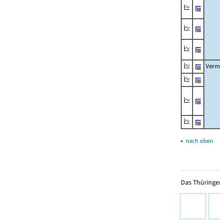
Verm
▴
nach oben
Das Thüringer