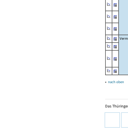
Verm
▴
nach oben
Das Thüringer