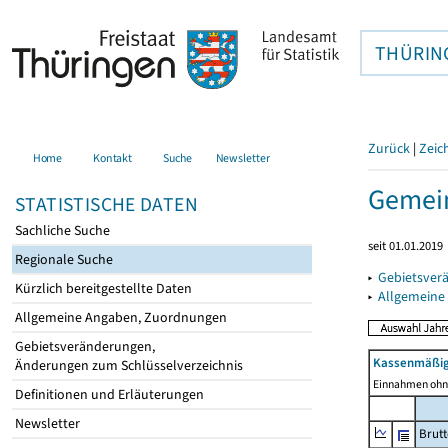
THÜRIN
Zurück
|
Zeic
Home
Kontakt
Suche
Newsletter
Gemein
STATISTISCHE DATEN
Sachliche Suche
seit 01.01.2019
Regionale Suche
▸
Gebietsver
Kürzlich bereitgestellte Daten
▸
Allgemeine
Allgemeine Angaben, Zuordnungen
Gebietsveränderungen,
Kassenmäßig
Änderungen zum Schlüsselverzeichnis
Einnahmen ohne
Definitionen und Erläuterungen
Newsletter
Brut