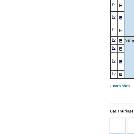
Verm
▴
nach oben
Das Thüringer