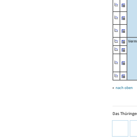
Verm
▴
nach oben
Das Thüringer