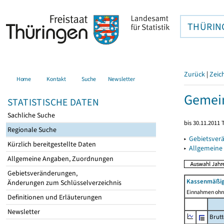
THÜRIN
Zurück
|
Zeic
Home
Kontakt
Suche
Newsletter
Gemein
STATISTISCHE DATEN
Sachliche Suche
bis 30.11.2011 
Regionale Suche
▸
Gebietsver
Kürzlich bereitgestellte Daten
▸
Allgemeine
Allgemeine Angaben, Zuordnungen
Gebietsveränderungen,
Kassenmäßig
Änderungen zum Schlüsselverzeichnis
Einnahmen ohne
Definitionen und Erläuterungen
Newsletter
Brut