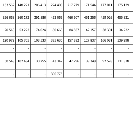
153 562
148 221
206 413
224 406
217 279
171 544
177 011
175 129
356 668
360 172
391 886
453 066
466 507
451 256
459 026
485 831
20 518
53 222
74 024
80 663
84 857
42 157
38 391
34 222
120 979
105 705
103 533
385 630
157 882
127 837
166 031
139 998
-
-
-
-
-
-
-
-
50 548
102 484
30 255
43 342
47 296
39 349
92 528
131 318
-
-
-
306 775
-
-
-
-