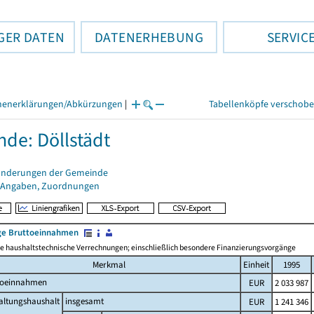
GER DATEN
DATENERHEBUNG
SERVIC
henerklärungen/Abkürzungen
|
Tabellenköpfe verschob
de: Döllstädt
änderungen der Gemeinde
 Angaben, Zuordnungen
e Bruttoeinnahmen
 haushaltstechnische Verrechnungen; einschließlich besondere Finanzierungsvorgänge
Merkmal
Einheit
1995
toeinnahmen
EUR
2 033 987
altungshaushalt
insgesamt
EUR
1 241 346