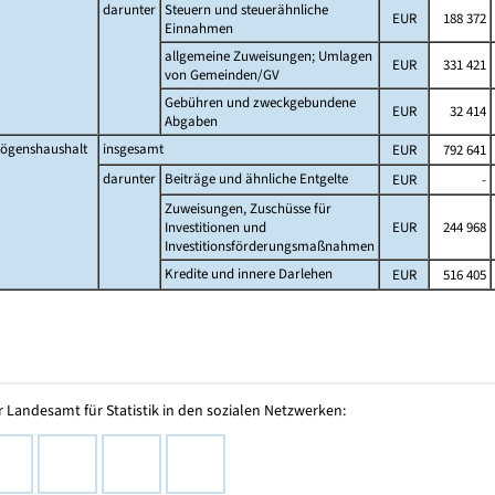
darunter
Steuern und steuerähnliche
EUR
188 372
Einnahmen
allgemeine Zuweisungen; Umlagen
EUR
331 421
von Gemeinden/GV
Gebühren und zweckgebundene
EUR
32 414
Abgaben
ögenshaushalt
insgesamt
EUR
792 641
darunter
Beiträge und ähnliche Entgelte
EUR
-
Zuweisungen, Zuschüsse für
Investitionen und
EUR
244 968
Investitionsförderungsmaßnahmen
Kredite und innere Darlehen
EUR
516 405
 Landesamt für Statistik in den sozialen Netzwerken: