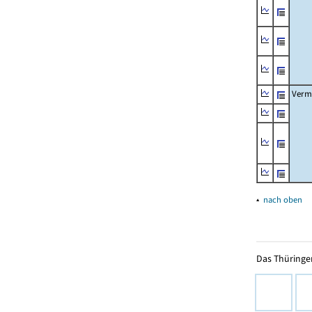
Verm
▴
nach oben
Das Thüringer