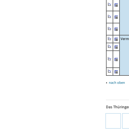
Verm
▴
nach oben
Das Thüringer