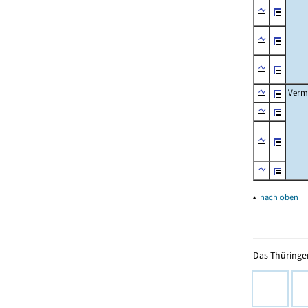
Verm
▴
nach oben
Das Thüringer