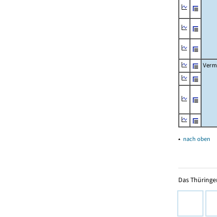
Verm
▴
nach oben
Das Thüringer