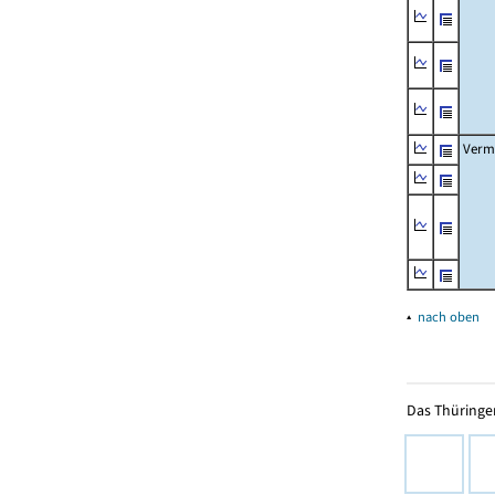
Verm
▴
nach oben
Das Thüringer