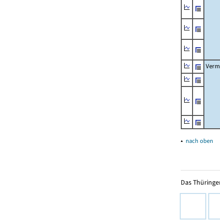
Verm
▴
nach oben
Das Thüringer