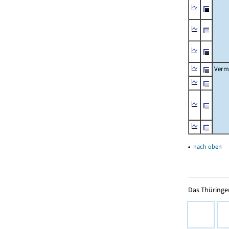
Verm
▴
nach oben
Das Thüringer