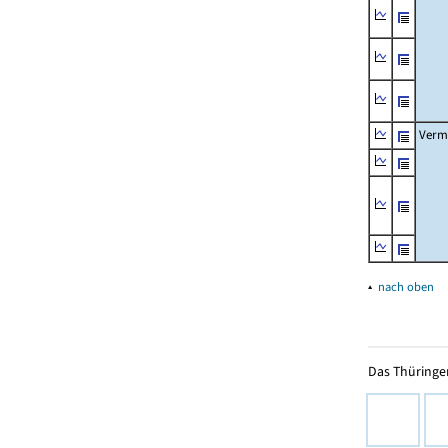
Verm
▴
nach oben
Das Thüringer