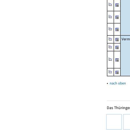
Verm
▴
nach oben
Das Thüringer