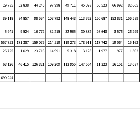
29 785
52 838
44 245
97 998
49 711
45 098
50 523
66 992
82 065
89 118
84 857
98 534
108 792
148 448
113 762
150 687
153 831
156 589
5 941
9 524
16 772
32 215
32 965
30 332
26 648
8 576
26 299
 557 753
171 387
159 075
214 519
119 273
178 911
117 742
19 064
15 162
25 725
1 029
23 716
14 991
5 318
3 123
1 977
1 977
1 502
68 126
46 415
126 821
109 209
113 955
147 564
11 323
16 151
13 087
690 244
-
-
-
-
-
-
-
-