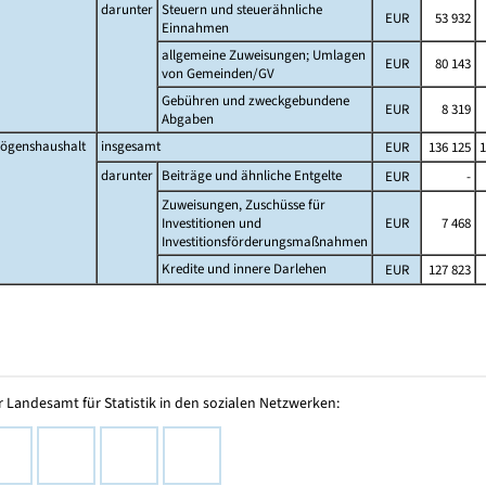
darunter
Steuern und steuerähnliche
EUR
53 932
Einnahmen
allgemeine Zuweisungen; Umlagen
EUR
80 143
von Gemeinden/GV
Gebühren und zweckgebundene
EUR
8 319
Abgaben
ögenshaushalt
insgesamt
EUR
136 125
1
darunter
Beiträge und ähnliche Entgelte
EUR
-
Zuweisungen, Zuschüsse für
Investitionen und
EUR
7 468
Investitionsförderungsmaßnahmen
Kredite und innere Darlehen
EUR
127 823
 Landesamt für Statistik in den sozialen Netzwerken: