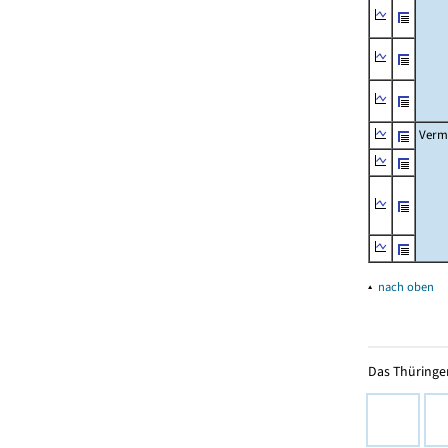
Verm
▴
nach oben
Das Thüringer