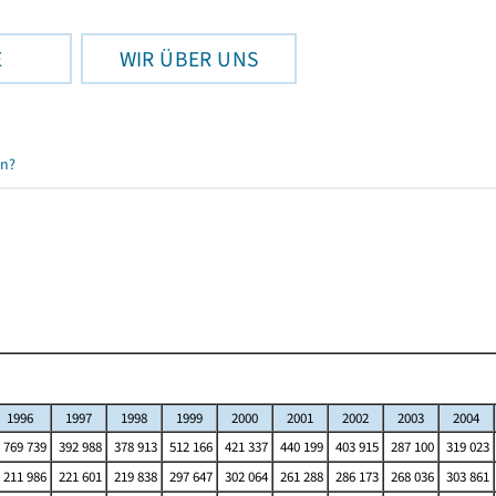
E
WIR ÜBER UNS
en?
1996
1997
1998
1999
2000
2001
2002
2003
2004
 769 739
392 988
378 913
512 166
421 337
440 199
403 915
287 100
319 023
211 986
221 601
219 838
297 647
302 064
261 288
286 173
268 036
303 861