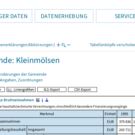
GER DATEN
DATENERHEBUNG
SERVIC
henerklärungen/Abkürzungen
|
Tabellenköpfe verschob
de: Kleinmölsen
änderungen der Gemeinde
 Angaben, Zuordnungen
e Bruttoeinnahmen
 haushaltstechnische Verrechnungen; einschließlich besondere Finanzierungsvorgänge
Merkmal
Einheit
1995
toeinnahmen
EUR
379 836
1
altungshaushalt
insgesamt
EUR
243 711