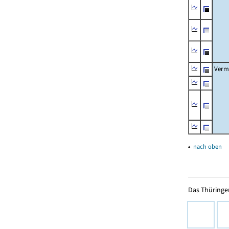
Verm
▴
nach oben
Das Thüringer