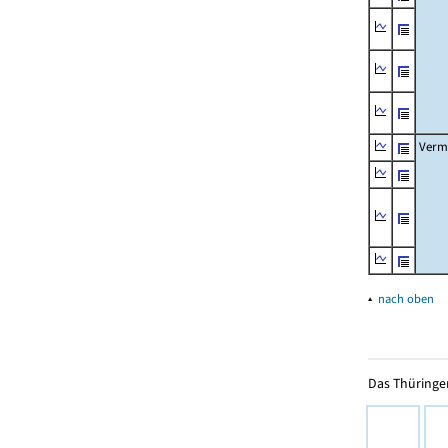
Verm
▴
nach oben
Das Thüringer