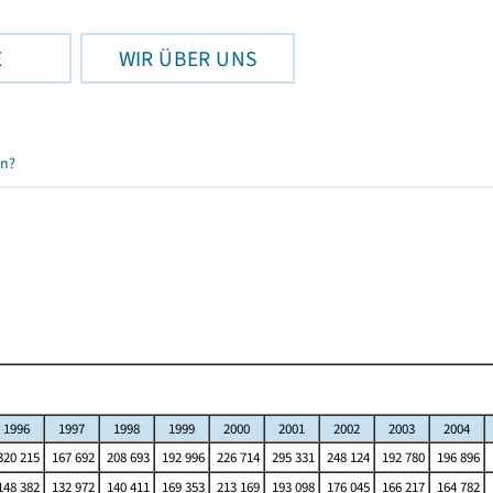
E
WIR ÜBER UNS
en?
1996
1997
1998
1999
2000
2001
2002
2003
2004
20 215
167 692
208 693
192 996
226 714
295 331
248 124
192 780
196 896
48 382
132 972
140 411
169 353
213 169
193 098
176 045
166 217
164 782