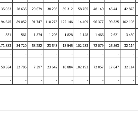
35 053
28 635
29 679
38 295
59 312
58 765
48 149
45 441
42 878
94 645
89 052
91 747
110 275
122 146
114 409
96 377
99 325
102 105
831
561
1 574
1 206
1 828
1 148
1 466
2 621
3 430
71 833
34 720
68 282
23 643
13 545
102 233
72 079
26 563
32 114
-
-
-
-
-
-
-
-
-
58 384
32 785
7 397
23 642
10 884
102 193
72 057
17 647
32 114
-
-
-
-
-
-
-
-
-