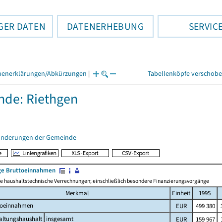
GER DATEN
DATENERHEBUNG
SERVIC
henerklärungen/Abkürzungen
|
Tabellenköpfe verschob
de: Riethgen
änderungen der Gemeinde
e Bruttoeinnahmen
 haushaltstechnische Verrechnungen; einschließlich besondere Finanzierungsvorgänge
Merkmal
Einheit
1995
toeinnahmen
EUR
499 380
3
altungshaushalt
insgesamt
EUR
159 967
1