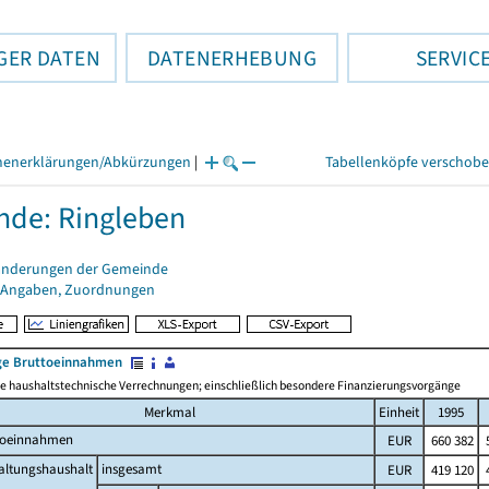
GER DATEN
DATENERHEBUNG
SERVIC
henerklärungen/Abkürzungen
|
Tabellenköpfe verschob
de: Ringleben
änderungen der Gemeinde
 Angaben, Zuordnungen
e Bruttoeinnahmen
 haushaltstechnische Verrechnungen; einschließlich besondere Finanzierungsvorgänge
Merkmal
Einheit
1995
toeinnahmen
EUR
660 382
5
altungshaushalt
insgesamt
EUR
419 120
4