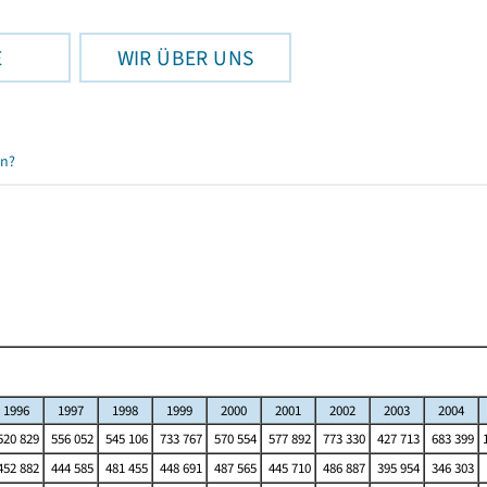
E
WIR ÜBER UNS
en?
1996
1997
1998
1999
2000
2001
2002
2003
2004
20 829
556 052
545 106
733 767
570 554
577 892
773 330
427 713
683 399
52 882
444 585
481 455
448 691
487 565
445 710
486 887
395 954
346 303