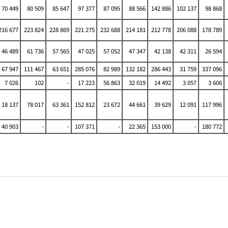
70 449
80 509
85 647
97 377
87 095
88 566
142 886
102 137
98 868
16 677
223 824
228 869
221 275
232 688
214 181
212 778
206 088
178 789
46 489
61 736
57 565
47 025
57 052
47 347
42 138
42 311
26 594
67 947
111 467
63 651
285 076
82 989
132 182
286 443
31 759
337 096
7 026
102
-
17 223
56 863
32 019
14 492
3 057
3 606
18 137
78 017
63 361
152 812
23 672
44 661
39 629
12 091
117 996
40 903
-
-
107 371
-
22 365
153 000
-
180 772