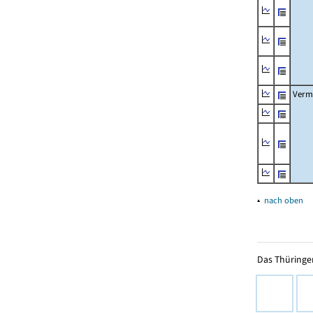
Verm
▴
nach oben
Das Thüringer