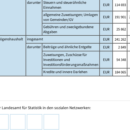
darunter
Steuern und steuerähnliche
EUR
114 693
Einnahmen
allgemeine Zuweisungen; Umlagen
EUR
191 901
2
von Gemeinden/GV
Gebühren und zweckgebundene
EUR
25 862
Abgaben
ögenshaushalt
insgesamt
EUR
241 262
darunter
Beiträge und ähnliche Entgelte
EUR
2 849
Zuweisungen, Zuschüsse für
Investitionen und
EUR
54 348
Investitionsförderungsmaßnahmen
Kredite und innere Darlehen
EUR
184 065
 Landesamt für Statistik in den sozialen Netzwerken: