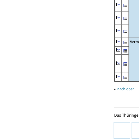
Verm
▴
nach oben
Das Thüringer