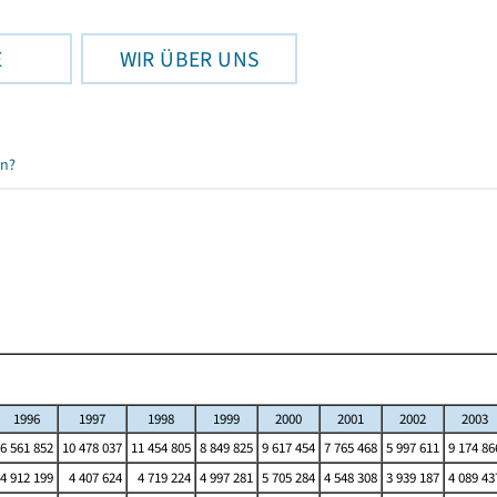
E
WIR ÜBER UNS
en?
1996
1997
1998
1999
2000
2001
2002
2003
6 561 852
10 478 037
11 454 805
8 849 825
9 617 454
7 765 468
5 997 611
9 174 86
4 912 199
4 407 624
4 719 224
4 997 281
5 705 284
4 548 308
3 939 187
4 089 43