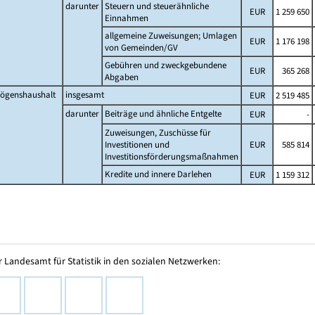
darunter
Steuern und steuerähnliche
EUR
1 259 650
Einnahmen
allgemeine Zuweisungen; Umlagen
EUR
1 176 198
von Gemeinden/GV
Gebühren und zweckgebundene
EUR
365 268
Abgaben
ögenshaushalt
insgesamt
EUR
2 519 485
darunter
Beiträge und ähnliche Entgelte
EUR
-
Zuweisungen, Zuschüsse für
Investitionen und
EUR
585 814
Investitionsförderungsmaßnahmen
Kredite und innere Darlehen
EUR
1 159 312
 Landesamt für Statistik in den sozialen Netzwerken: