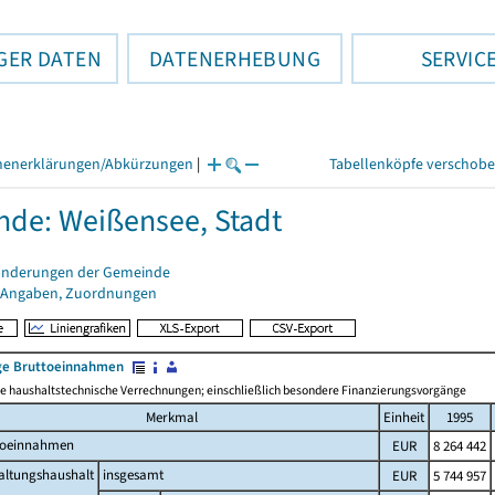
GER DATEN
DATENERHEBUNG
SERVIC
henerklärungen/Abkürzungen
|
Tabellenköpfe verschob
de: Weißensee, Stadt
änderungen der Gemeinde
 Angaben, Zuordnungen
e Bruttoeinnahmen
 haushaltstechnische Verrechnungen; einschließlich besondere Finanzierungsvorgänge
Merkmal
Einheit
1995
toeinnahmen
EUR
8 264 442
altungshaushalt
insgesamt
EUR
5 744 957