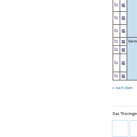
Verm
▴
nach oben
Das Thüringer