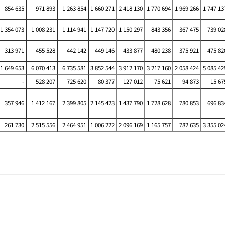
854 635
971 893
1 263 854
1 660 271
2 418 130
1 770 694
1 969 266
1 747 13
1 354 073
1 008 231
1 114 941
1 147 720
1 150 297
843 356
367 475
739 02
313 971
455 528
442 142
449 146
433 877
480 238
375 921
475 82
1 649 653
6 070 413
6 735 581
3 852 544
3 912 170
3 217 160
2 058 424
5 085 42
-
528 207
725 620
80 377
127 012
75 621
94 873
15 67
357 946
1 412 167
2 399 805
2 145 423
1 437 790
1 728 628
780 853
696 83
261 730
2 515 556
2 464 951
1 006 222
2 096 169
1 165 757
782 635
3 355 02