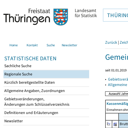
THÜRIN
Zurück
|
Zeic
Home
Kontakt
Suche
Newsletter
Gemein
STATISTISCHE DATEN
Sachliche Suche
seit 01.01.2019
Regionale Suche
▸
Gebietsver
Kürzlich bereitgestellte Daten
▸
Allgemeine
Allgemeine Angaben, Zuordnungen
Gebietsveränderungen,
Kassenmäßig
Änderungen zum Schlüsselverzeichnis
Einnahmen ohne
Definitionen und Erläuterungen
Newsletter
Brut