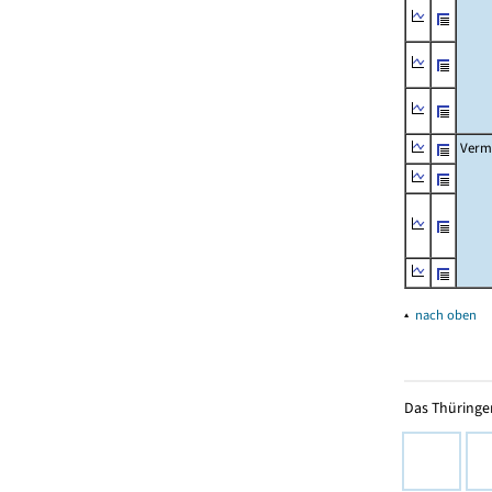
Verm
▴
nach oben
Das Thüringer