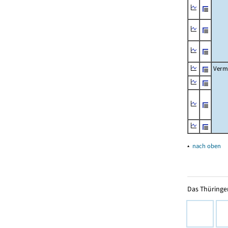
Verm
▴
nach oben
Das Thüringer