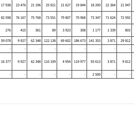
17 938
23 476
21 196
25 921
21 627
19 844
18 200
22 364
21 947
82 598
76 167
75 768
73 551
79 807
70 968
73 347
71 624
72 592
276
415
361
89
3 923
308
1 177
1 339
803
59 078
9 927
62 348
122 138
69 602
186 673
141 353
3 871
29 812
-
-
-
-
-
-
-
-
-
16 377
9 927
62 348
110 109
4 954
119 977
93 613
3 871
9 812
-
-
-
-
-
-
2 500
-
-