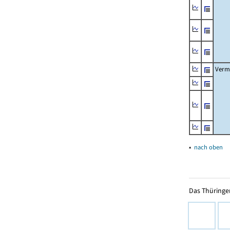
Verm
▴
nach oben
Das Thüringer