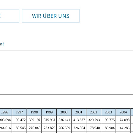
E
WIR ÜBER UNS
en?
1996
1997
1998
1999
2000
2001
2002
2003
2004
03 694
193 472
339 197
375 967
336 141
413 537
320 293
190 775
174 098
44 616
183 545
276 849
253 829
266 539
226 864
178 940
186 904
144 286