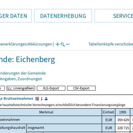
GER DATEN
DATENERHEBUNG
SERVIC
henerklärungen/Abkürzungen
|
Tabellenköpfe verschob
de: Eichenberg
änderungen der Gemeinde
 Angaben, Zuordnungen
e Bruttoeinnahmen
 haushaltstechnische Verrechnungen; einschließlich besondere Finanzierungsvorgänge
Merkmal
Einheit
1995
toeinnahmen
EUR
359 629
3
altungshaushalt
insgesamt
EUR
228 715
2