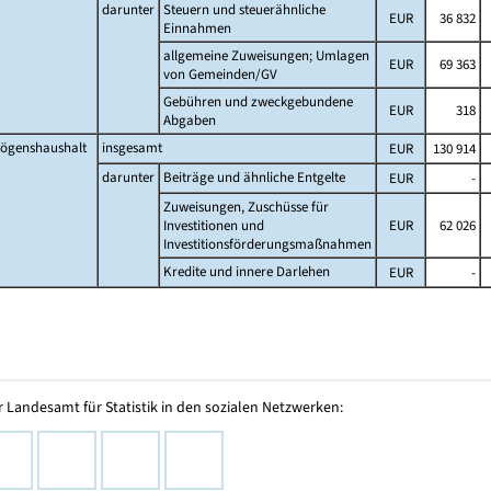
darunter
Steuern und steuerähnliche
EUR
36 832
Einnahmen
allgemeine Zuweisungen; Umlagen
EUR
69 363
von Gemeinden/GV
Gebühren und zweckgebundene
EUR
318
Abgaben
ögenshaushalt
insgesamt
EUR
130 914
darunter
Beiträge und ähnliche Entgelte
EUR
-
Zuweisungen, Zuschüsse für
Investitionen und
EUR
62 026
Investitionsförderungsmaßnahmen
Kredite und innere Darlehen
EUR
-
 Landesamt für Statistik in den sozialen Netzwerken: