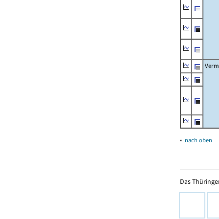
Verm
▴
nach oben
Das Thüringer